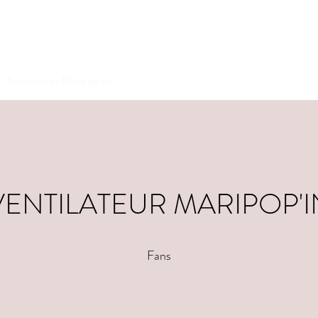
Accessoires Maripop'in
Mobilier Maripop'in
Decor Maripop'in
VENTILATEUR MARIPOP'I
Fans